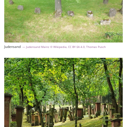
Judensand
Judensand Mainz © Wikipedia, CC BY-SA 4.0, Thomas Pusch