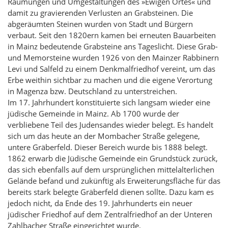
Räumungen und Umgestaltungen des »Ewigen Ortes« und
damit zu gravierenden Verlusten an Grabsteinen. Die
abgeräumten Steinen wurden von Stadt und Bürgern
verbaut. Seit den 1820ern kamen bei erneuten Bauarbeiten
in Mainz bedeutende Grabsteine ans Tageslicht. Diese Grab-
und Memorsteine wurden 1926 von den Mainzer Rabbinern
Levi und Salfeld zu einem Denkmalfriedhof vereint, um das
Erbe weithin sichtbar zu machen und die eigene Verortung
in Magenza bzw. Deutschland zu unterstreichen.
Im 17. Jahrhundert konstituierte sich langsam wieder eine
jüdische Gemeinde in Mainz. Ab 1700 wurde der
verbliebene Teil des Judensandes wieder belegt. Es handelt
sich um das heute an der Mombacher Straße gelegene,
untere Gräberfeld. Dieser Bereich wurde bis 1888 belegt.
1862 erwarb die Jüdische Gemeinde ein Grundstück zurück,
das sich ebenfalls auf dem ursprünglichen mittelalterlichen
Gelände befand und zukünftig als Erweiterungsfläche für das
bereits stark belegte Gräberfeld dienen sollte. Dazu kam es
jedoch nicht, da Ende des 19. Jahrhunderts ein neuer
jüdischer Friedhof auf dem Zentralfriedhof an der Unteren
Zahlbacher Straße eingerichtet wurde.