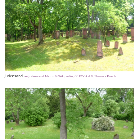
Judensand
Judensand Mainz © Wikipedia, CC BY-SA 4.0, Thomas Pusch