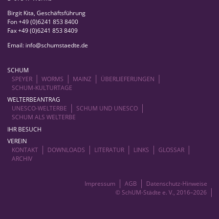
Birgit Kita, Geschäftsführung
Fon +49 (0)6241 853 8400
Fax +49 (0)6241 853 8409
Email:
info
@
schumstaedte.de
SCHUM
SPEYER
WORMS
MAINZ
ÜBERLIEFERUNGEN
SCHUM-KULTURTAGE
WELTERBEANTRAG
UNESCO-WELTERBE
SCHUM UND UNESCO
SCHUM ALS WELTERBE
IHR BESUCH
VEREIN
KONTAKT
DOWNLOADS
LITERATUR
LINKS
GLOSSAR
ARCHIV
Impressum
AGB
Datenschutz-Hinweise
© SchUM-Städte e. V., 2016–2026