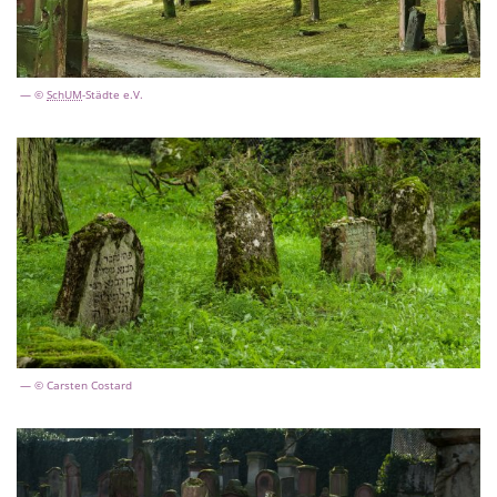
©
SchUM
-Städte e.V.
© Carsten Costard