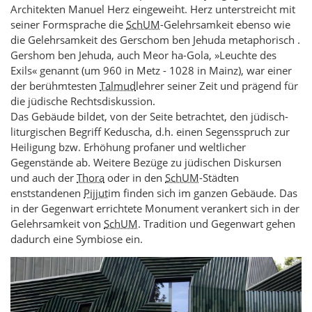
Architekten Manuel Herz eingeweiht. Herz unterstreicht mit
seiner Formsprache die
SchUM
-Gelehrsamkeit ebenso wie
die Gelehrsamkeit des Gerschom ben Jehuda metaphorisch .
Gershom ben Jehuda, auch Meor ha-Gola, »Leuchte des
Exils« genannt (um 960 in Metz - 1028 in Mainz), war einer
der berühmtesten
Talmud
lehrer seiner Zeit und prägend für
die jüdische Rechtsdiskussion.
Das Gebäude bildet, von der Seite betrachtet, den jüdisch-
liturgischen Begriff Keduscha, d.h. einen Segensspruch zur
Heiligung bzw. Erhöhung profaner und weltlicher
Gegenstände ab. Weitere Bezüge zu jüdischen Diskursen
und auch der
Thora
oder in den
SchUM
-Städten
enststandenen
Pijjut
im finden sich im ganzen Gebäude. Das
in der Gegenwart errichtete Monument verankert sich in der
Gelehrsamkeit von
SchUM
. Tradition und Gegenwart gehen
dadurch eine Symbiose ein.