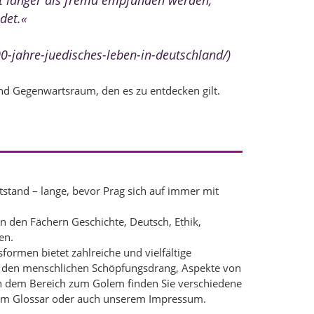
cht länger als fremd empfunden werden,
det.«
0-jahre-juedisches-leben-in-deutschland/)
und Gegenwartsraum, den es zu entdecken gilt.
stand – lange, bevor Prag sich auf immer mit
in den Fächern Geschichte, Deutsch, Ethik,
en.
ormen bietet zahlreiche und vielfältige
 den menschlichen Schöpfungsdrang, Aspekte von
In dem Bereich zum Golem finden Sie verschiedene
inem Glossar oder auch unserem Impressum.