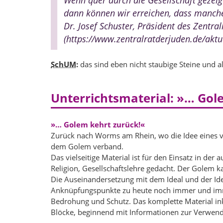
Wenn quer durch die Gesellschaft gezeigt
dann können wir erreichen, dass manches
Dr. Josef Schuster, Präsident des Zentr
(https://www.zentralratderjuden.de/aktu
SchUM
:
das sind eben nicht staubige Steine und 
Unterrichtsmaterial: »… Gol
»… Golem kehrt zurück!«
Zurück nach Worms am Rhein, wo die Idee eines vo
dem Golem verband.
Das vielseitige Material ist für den Einsatz in de
Religion, Gesellschaftslehre gedacht. Der Golem k
Die Auseinandersetzung mit dem Ideal und der Ide
Anknüpfungspunkte zu heute noch immer und imm
Bedrohung und Schutz. Das komplette Material in
Blöcke, beginnend mit Informationen zur Verwendu