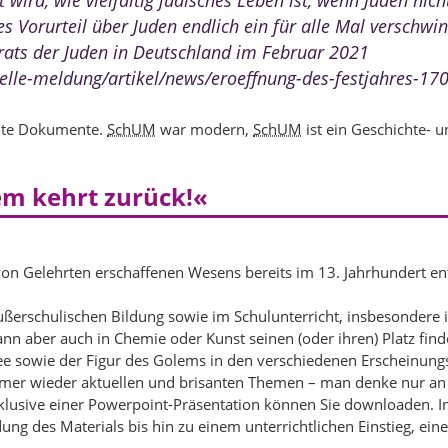
 wird, wie vielfältig jüdisches Leben ist, wenn Juden ni
 Vorurteil über Juden endlich ein für alle Mal verschwin
alrats der Juden in Deutschland im Februar 2021
elle-meldung/artikel/news/eroeffnung-des-festjahres-170
alte Dokumente.
SchUM
war modern,
SchUM
ist ein Geschichte- 
em kehrt zurück!«
n Gelehrten erschaffenen Wesens bereits im 13. Jahrhundert ent
r außerschulischen Bildung sowie im Schulunterricht, insbesondere 
ann aber auch in Chemie oder Kunst seinen (oder ihren) Platz find
e sowie der Figur des Golems in den verschiedenen Erscheinungsf
er wieder aktuellen und brisanten Themen – man denke nur an
klusive einer Powerpoint-Präsentation können Sie downloaden. 
ng des Materials bis hin zu einem unterrichtlichen Einstieg, e