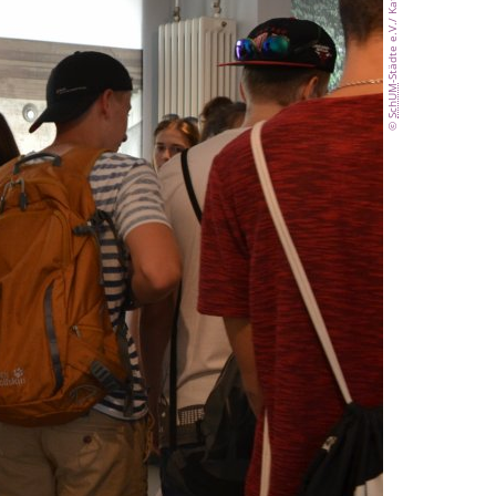
SchUM
©