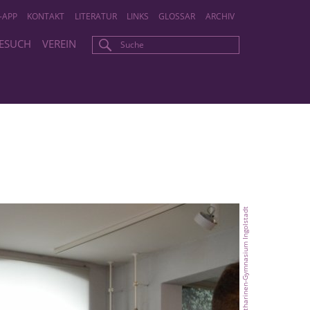
-APP
KONTAKT
LITERATUR
LINKS
GLOSSAR
ARCHIV
BESUCH
VEREIN
-Städte e.V./ Katharinen-Gymnasium Ingolstadt