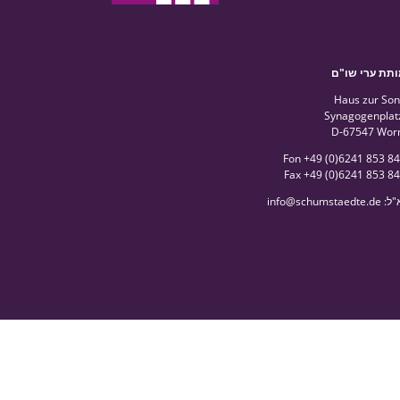
תת ערי שו"ם
Haus zur So
Synagogenplat
D-67547 Wor
Fon +49 (0)6241 853 8
Fax +49 (0)6241 853 8
"ל
:
schumstaedte.de
@
info